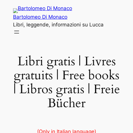
Vai
al
Bartolomeo Di Monaco
contenuto
Libri, leggende, informazioni su Lucca
Libri gratis | Livres
gratuits | Free books
| Libros gratis | Freie
Bücher
(Only in Italian language)