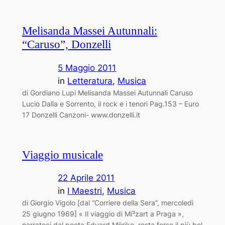
Melisanda Massei Autunnali:
“Caruso”, Donzelli
5 Maggio 2011
in
Letteratura
, 
Musica
di Gordiano Lupi Melisanda Massei Autunnali Caruso
Lucio Dalla e Sorrento, il rock e i tenori Pag.153 – Euro
17 Donzelli Canzoni- www.donzelli.it
Viaggio musicale
22 Aprile 2011
in
I Maestri
, 
Musica
di Giorgio Vigolo [dal “Corriere della Sera”, mercoledì
25 giugno 1969] « Il viaggio di Mí³zart a Praga »,
narratoci dal poeta Eduard Mörike, resta forse il più bel