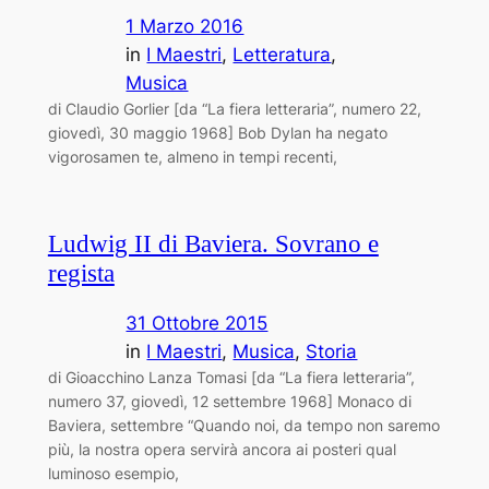
1 Marzo 2016
in
I Maestri
, 
Letteratura
, 
Musica
di Claudio Gorlier [da “La fiera letteraria”, numero 22,
giovedì, 30 maggio 1968] Bob Dylan ha negato
vigorosamen ­te, almeno in tempi recenti,
Ludwig II di Baviera. Sovrano e
regista
31 Ottobre 2015
in
I Maestri
, 
Musica
, 
Storia
di Gioacchino Lanza Tomasi [da “La fiera letteraria”,
numero 37, giovedì, 12 settembre 1968] Monaco di
Baviera, settembre “Quando noi, da tempo non saremo
più, la nostra opera servirà ancora ai posteri qual
luminoso esempio,