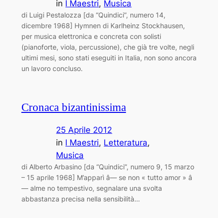
in
I Maestri
, 
Musica
di Luigi Pestalozza [da “Quindici”, numero 14,
dicembre 1968] Hymnen di Karlheinz Stockhausen,
per musica elettronica e concreta con solisti
(pianoforte, viola, percussione), che già tre volte, negli
ultimi mesi, sono stati eseguiti in Italia, non sono ancora
un lavoro concluso.
Cronaca bizantinissima
25 Aprile 2012
in
I Maestri
, 
Letteratura
, 
Musica
di Alberto Arbasino [da “Quindici”, numero 9, 15 marzo
– 15 aprile 1968] M’apparì â— se non « tutto amor » â
— alme ­no tempestivo, segnalare una svolta
abbastanza precisa nella sensibilità…