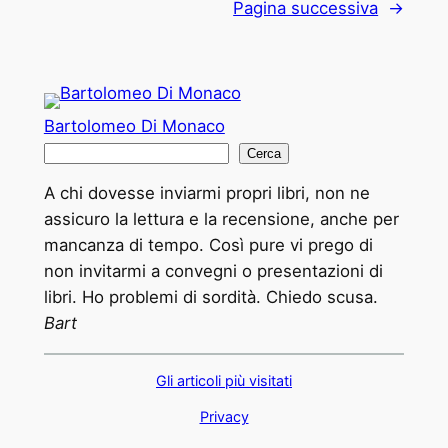
Pagina successiva
→
Bartolomeo Di Monaco
C
Cerca
e
A chi dovesse inviarmi propri libri, non ne
r
assicuro la lettura e la recensione, anche per
c
mancanza di tempo. Così pure vi prego di
a
non invitarmi a convegni o presentazioni di
libri. Ho problemi di sordità. Chiedo scusa.
Bart
Gli articoli più visitati
Privacy