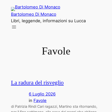
Vai
al
Bartolomeo Di Monaco
contenuto
Libri, leggende, informazioni su Lucca
Favole
La radura del risveglio
6 Luglio 2026
in
Favole
di Patrizia Rindi Cari ragazzi, Martino sta ritornando,
per il fine settimana, alla casa dei nonni che abitano