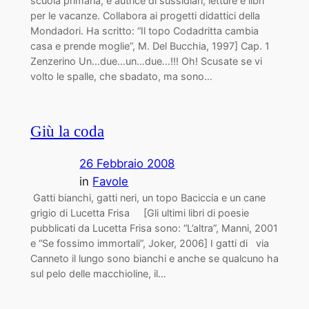
scuola primaria, è autrice di sussidiari, letture e libri
per le vacanze. Collabora ai progetti didattici della
Mondadori. Ha scritto: “Il topo Codadritta cambia
casa e prende moglie”, M. Del Bucchia, 1997] Cap. 1
Zenzerino Un…due…un…due…!!! Oh! Scusate se vi
volto le spalle, che sbadato, ma sono…
Giù la coda
26 Febbraio 2008
in
Favole
Gatti bianchi, gatti neri, un topo Baciccia e un cane
grigio di Lucetta Frisa [Gli ultimi libri di poesie
pubblicati da Lucetta Frisa sono: “L’altra”, Manni, 2001
e “Se fossimo immortali”, Joker, 2006] I gatti di via
Canneto il lungo sono bianchi e anche se qualcuno ha
sul pelo delle macchioline, il…