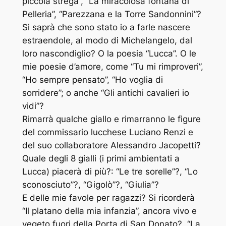
piccola strega”, “La miracolosa fontana di
Pelleria”, “Parezzana e la Torre Sandonnini”?
Si saprà che sono stato io a farle nascere
estraendole, al modo di Michelangelo, dal
loro nascondiglio? O la poesia “Lucca”. O le
mie poesie d’amore, come “Tu mi rimproveri”,
“Ho sempre pensato”, “Ho voglia di
sorridere”; o anche “Gli antichi cavalieri io
vidi”?
Rimarrà qualche giallo e rimarranno le figure
del commissario lucchese Luciano Renzi e
del suo collaboratore Alessandro Jacopetti?
Quale degli 8 gialli (i primi ambientati a
Lucca) piacerà di più?: “Le tre sorelle”?, “Lo
sconosciuto”?, “Gigolò”?, “Giulia”?
E delle mie favole per ragazzi? Si ricorderà
“Il platano della mia infanzia”, ancora vivo e
vegeto fuori della Porta di San Donato?, “La