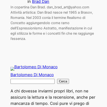
in
Brad Dan
In copertina Dan Brad. dan_brad_art@yahoo.com
Attività artistica: Dan Brad nasce nel 1965 a Brasov,
Romania. Nel 2003 conia il termine Realismo di
Concetto aggiungendolo come ramo
dell’Espressionismo Astratto, manifestazione in cui
egli stilizza le forme e i concetti fin che ne raggiunge
l’essenza.
Bartolomeo Di Monaco
C
Cerca
e
A chi dovesse inviarmi propri libri, non ne
r
assicuro la lettura e la recensione, anche per
c
mancanza di tempo. Così pure vi prego di
a