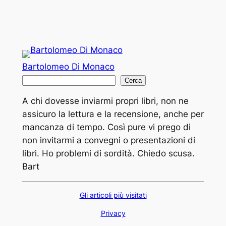
Bartolomeo Di Monaco
C
Cerca
e
A chi dovesse inviarmi propri libri, non ne
r
assicuro la lettura e la recensione, anche per
c
mancanza di tempo. Così pure vi prego di
a
non invitarmi a convegni o presentazioni di
libri. Ho problemi di sordità. Chiedo scusa.
Bart
Gli articoli più visitati
Privacy