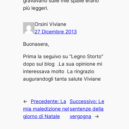
gravavano sulle mie spalle erano
più leggeri.
Orsini Viviane
27 Dicembre 2013
Buonasera,
Prima la seguivo su “Legno Storto”
dopo sul blog .La sua opinione mi
interessava molto La ringrazio
augurandogli tanta salute Viviane
←
Precedente:
La
Successivo:
Le
mia maledizione nel
sentenze della
giorno di Natale
vergogna
→