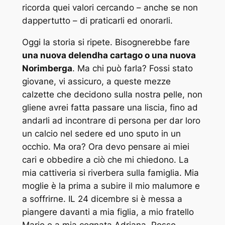
ricorda quei valori cercando – anche se non
dappertutto – di praticarli ed onorarli.
Oggi la storia si ripete. Bisognerebbe fare
una nuova delendha cartago o una nuova
Norimberga
. Ma chi può farla? Fossi stato
giovane, vi assicuro, a queste mezze
calzette che decidono sulla nostra pelle, non
gliene avrei fatta passare una liscia, fino ad
andarli ad incontrare di persona per dar loro
un calcio nel sedere ed uno sputo in un
occhio. Ma ora? Ora devo pensare ai miei
cari e obbedire a ciò che mi chiedono. La
mia cattiveria si riverbera sulla famiglia. Mia
moglie è la prima a subire il mio malumore e
a soffrirne. IL 24 dicembre si è messa a
piangere davanti a mia figlia, a mio fratello
Mario e a mia cognata Adriana. Posso