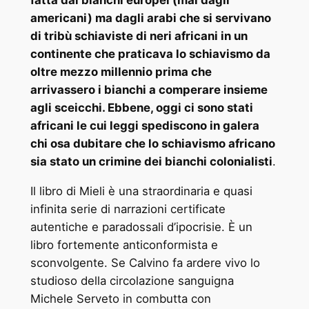
fatta dai bianchi europei (mai dagli
americani) ma dagli arabi che si servivano
di tribù schiaviste di neri africani in un
continente che praticava lo schiavismo da
oltre mezzo millennio prima che
arrivassero i bianchi a comperare insieme
agli sceicchi. Ebbene, oggi ci sono stati
africani le cui leggi spediscono in galera
chi osa dubitare che lo schiavismo africano
sia stato un crimine dei bianchi colonialisti
.
Il libro di Mieli è una straordinaria e quasi
infinita serie di narrazioni certificate
autentiche e paradossali d’ipocrisie. È un
libro fortemente anticonformista e
sconvolgente. Se Calvino fa ardere vivo lo
studioso della circolazione sanguigna
Michele Serveto in combutta con