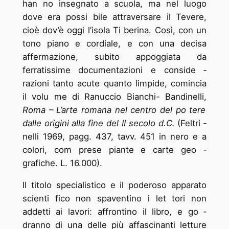
han ­no insegnato a scuola, ma nel luogo
dove era possi ­bile attraversare il Tevere,
cioè dov’è oggi l’isola Ti ­berina.
Così, con un
tono piano e cordiale, e con una decisa
affermazione, subito appoggiata da
ferratissime documentazioni e conside ­
razioni tanto acute quanto limpide, comincia
il volu ­me di Ranuccio Bianchi- Bandinelli,
Roma – L’arte romana nel centro del po ­tere
dalle origini alla fine del II secolo d.C.
(Feltri ­
nelli 1969, pagg. 437, tavv. 451 in nero e a
colori, com ­prese piante e carte geo ­
grafiche. L. 16.000).
Il titolo specialistico e il poderoso apparato
scienti ­fico non spaventino i let ­tori non
addetti ai lavori: affrontino il libro, e go ­
dranno di una delle più affascinanti letture