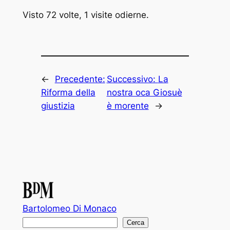
Visto 72 volte, 1 visite odierne.
←
Precedente:
Successivo:
La
Riforma della
nostra oca Giosuè
giustizia
è morente
→
Bartolomeo Di Monaco
C
Cerca