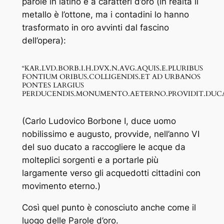
parole in latino e a caratteri d’oro (in realtà il
metallo è l’ottone, ma i contadini lo hanno
trasformato in oro avvinti dal fascino
dell’opera):
“KAR.LVD.BORB.I.H.DVX.N.AVG.AQUIS.E.PLURIBUS
FONTIUM ORIBUS.COLLIGENDIS.ET AD URBANOS
PONTES LARGIUS
PERDUCENDIS.MONUMENTO.AETERNO.PROVIDIT.DUCA
(Carlo Ludovico Borbone I, duce uomo
nobilissimo e augusto, provvide, nell’anno VI
del suo ducato a raccogliere le acque da
molteplici sorgenti e a portarle più
largamente verso gli acquedotti cittadini con
movimento eterno.)
Così quel punto è conosciuto anche come il
luogo delle Parole d’oro.