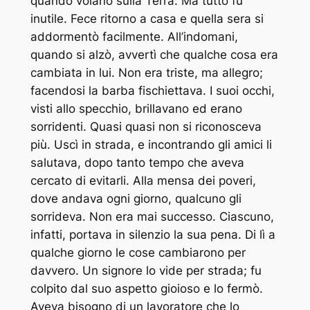
quando volano sulla Terra. Ma tutto fu
inutile. Fece ritorno a casa e quella sera si
addormentò facilmente. All’indomani,
quando si alzò, avvertì che qualche cosa era
cambiata in lui. Non era triste, ma allegro;
facendosi la barba fischiettava. I suoi occhi,
visti allo specchio, brillavano ed erano
sorridenti. Quasi quasi non si riconosceva
più. Uscì in strada, e incontrando gli amici li
salutava, dopo tanto tempo che aveva
cercato di evitarli. Alla mensa dei poveri,
dove andava ogni giorno, qualcuno gli
sorrideva. Non era mai successo. Ciascuno,
infatti, portava in silenzio la sua pena. Di lì a
qualche giorno le cose cambiarono per
davvero. Un signore lo vide per strada; fu
colpito dal suo aspetto gioioso e lo fermò.
Aveva bisogno di un lavoratore che lo