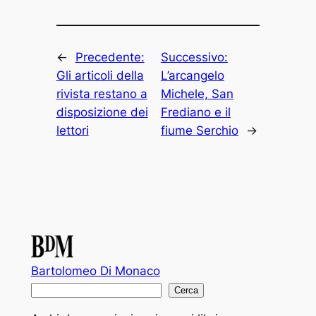
←
Precedente:
Successivo:
Gli articoli della
L’arcangelo
rivista restano a
Michele, San
disposizione dei
Frediano e il
lettori
fiume Serchio
→
Bartolomeo Di Monaco
C
Cerca
e