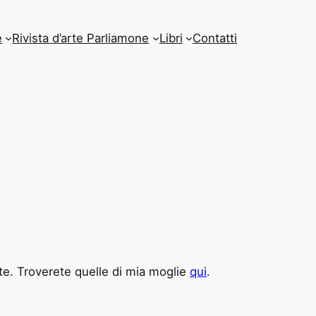
e
Rivista d’arte Parliamone
Libri
Contatti
ite. Troverete quelle di mia moglie
qui
.