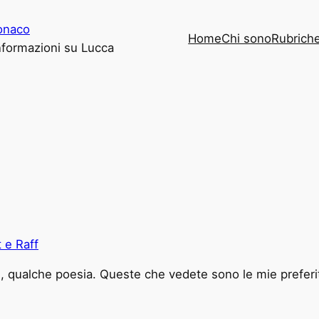
onaco
Home
Chi sono
Rubrich
informazioni su Lucca
 e Raff
tti, qualche poesia. Queste che vedete sono le mie prefer