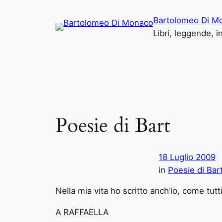
Vai
Bartolomeo Di M
al
Libri, leggende, 
contenuto
Poesie di Bart
18 Luglio 2009
in
Poesie di Bart
Nella mia vita ho scritto anch’io, come tu
A RAFFAELLA