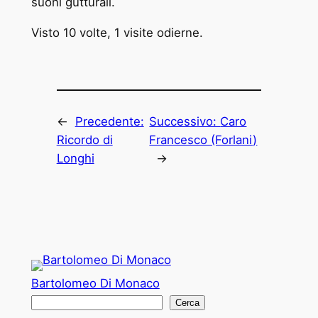
suoni gutturali.
Visto 10 volte, 1 visite odierne.
←
Precedente:
Successivo:
Caro
Ricordo di
Francesco (Forlani)
Longhi
→
Bartolomeo Di Monaco
C
Cerca