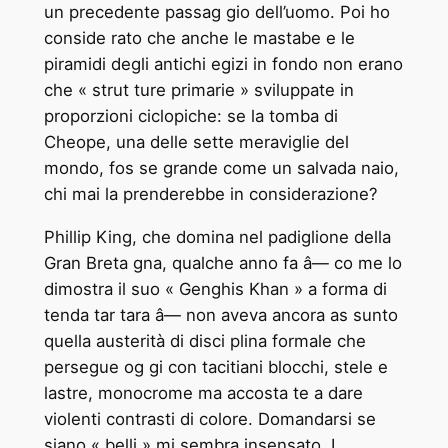
un precedente passag ­gio dell’uomo. Poi ho
conside ­rato che anche le mastabe e le
piramidi degli antichi egizi in fondo non erano
che « strut ­ture primarie » sviluppate in
proporzioni ciclopiche: se la tomba di
Cheope, una delle sette meraviglie del
mondo, fos ­se grande come un salvada ­naio,
chi mai la prenderebbe in considerazione?
Phillip King, che domina nel padiglione della
Gran Breta ­gna, qualche anno fa â— co ­me lo
dimostra il suo « Genghis Khan » a forma di
tenda tar ­tara â— non aveva ancora as ­sunto
quella austerità di disci ­plina formale che
persegue og ­gi con tacitiani blocchi, stele e
lastre, monocrome ma accosta ­te a dare
violenti contrasti di colore. Domandarsi se
siano « belli » mi sembra insensato. I