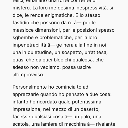
felici, emanano una forte cor ­rente di
mistero. La loro me ­desima inespressività, si
dice, le rende enigmatiche. E lo stesso
fastidio che possono da ­re â— per le
massicce dimensioni, per le posizioni spesso
sghembe e problematiche, per la loro
impenetrabilità â— ge ­nera alla fine in noi
una in ­quietudine, un sospetto, un’at ­tesa,
quasi che da quei bloc ­chi qualcosa, che
adesso non vediamo, possa uscire
all’improvviso.
Personalmente ho comincia ­to ad
apprezzarle quando ho pensato a due cose:
intanto ho ricordato quale potentissima
impressione, nel mezzo di un deserto,
facesse qualsiasi cosa â— un palo, una
scatola, una lamiera di macchina â— rivelante