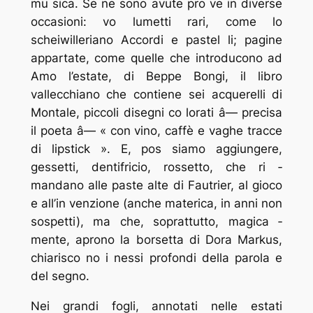
mu ­sica. Se ne sono avute pro ­ve in diverse
occasioni: vo ­lumetti rari, come lo
scheiwilleriano
Accordi e pastel ­li;
pagine
appartate, come quelle che introducono ad
Amo l’estate,
di Beppe Bongi, il libro
vallecchiano che contiene sei acquerelli di
Montale, piccoli disegni co ­lorati â— precisa
il poeta â— « con vino, caffè e vaghe tracce
di lipstick ». E, pos ­siamo aggiungere,
gessetti, dentifricio, rossetto, che ri ­
mandano alle paste alte di Fautrier, al gioco
e all’in ­venzione (anche materica, in anni non
sospetti), ma che, soprattutto, magica ­
mente, aprono la borsetta di Dora Markus,
chiarisco ­no i nessi profondi della parola e
del segno.
Nei grandi fogli, annotati nelle estati