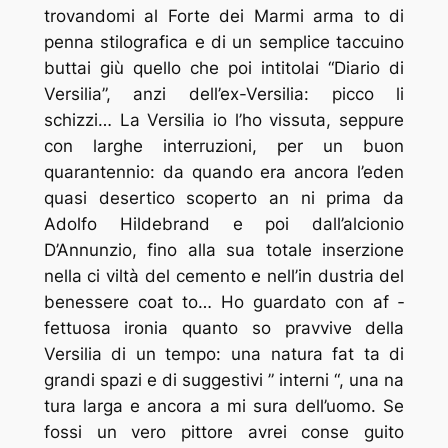
trovandomi al Forte dei Marmi arma ­to di
penna stilografica e di un semplice taccuino
buttai giù quello che poi intitolai “Diario di
Versilia”, anzi dell’ex-Versilia: picco ­li
schizzi… La Versilia io l’ho vissuta, seppure
con larghe interruzioni, per un buon
quarantennio: da quando era ancora l’eden
quasi desertico scoperto an ­ni prima da
Adolfo Hildebrand e poi dall’alcionio
D’Annunzio, fino alla sua totale inserzione
nella ci ­viltà del cemento e nell’in ­dustria del
benessere coat ­to… Ho guardato con af ­
fettuosa ironia quanto so ­pravvive della
Versilia di un tempo: una natura fat ­ta di
grandi spazi e di suggestivi ” interni “, una na
­tura larga e ancora a mi ­sura dell’uomo. Se
fossi un vero pittore avrei conse ­guito