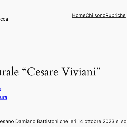
Home
Chi sono
Rubriche
ucca
urale “Cesare Viviani”
3
tura
sano Damiano Battistoni che ieri 14 ottobre 2023 si sono