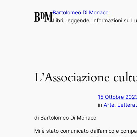
Vai
Bartolomeo Di Monaco
al
Libri, leggende, informazioni su L
contenuto
L’Associazione cult
15 Ottobre 202
in
Arte
, 
Lettera
di Bartolomeo Di Monaco
Mi è stato comunicato dall’amico e compae