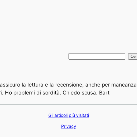
C
Cer
e
r
c
e assicuro la lettura e la recensione, anche per mancanza
a
bri. Ho problemi di sordità. Chiedo scusa.
Bart
Gli articoli più visitati
Privacy