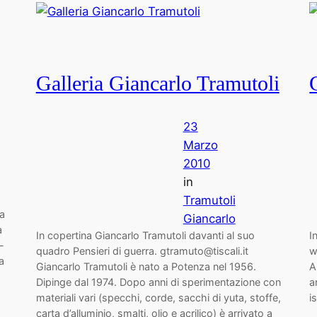
Galleria Giancarlo Tramutoli
23
Marzo
2010
in
Tramutoli
ca
Giancarlo
a
In copertina Giancarlo Tramutoli davanti al suo
I
-
quadro Pensieri di guerra. gtramuto@tiscali.it
w
a
Giancarlo Tramutoli è nato a Potenza nel 1956.
A
Dipinge dal 1974. Dopo anni di sperimentazione con
a
materiali vari (specchi, corde, sacchi di yuta, stoffe,
i
carta d’alluminio, smalti, olio e acrilico) è arrivato a