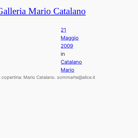
Galleria Mario Catalano
21
Maggio
2009
in
Catalano
Mario
n copertina: Mario Catalano. sommarte@alice.it