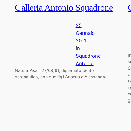
Galleria Antonio Squadrone
25
Gennaio
2011
in
I
Squadrone
s
Antonio
S
Nato a Pisa il 27/09/61, diplomato perito
e
aeronautico, con due figli Arianna e Alessandro.
t
r
c
g