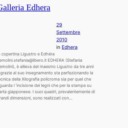
Galleria Edhera
29
Settembre
2010
in
Edhera
n copertina Ligustro e Edhéra
emolini.stefania@libero.it EDHERA (Stefania
emolini), è allieva del maestro Ligustro da tre anni
 grazie al suo insegnamento sta perfezionando la
ecnica della Xilografia policroma sia per quel che
iguarda l ‘incisione dei legni che per la stampa su
arta giapponese. I suoi quadri, prevalentemente di
randi dimensioni, sono realizzati con…