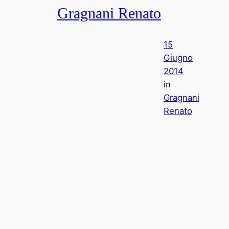
Gragnani Renato
15
Giugno
2014
in
Gragnani
Renato