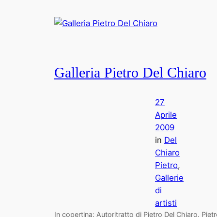
Galleria Pietro Del Chiaro
27
Aprile
2009
in
Del
Chiaro
Pietro
, 
Gallerie
di
artisti
In copertina: Autoritratto di Pietro Del Chiaro. Piet