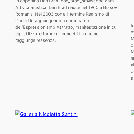
In copertina Dan Brad. dan_brad_art@yahoo.com
Attività artistica: Dan Brad nasce nel 1965 a Brasov,
Romania. Nel 2003 conia il termine Realismo di
Concetto aggiungendolo come ramo
I
dell’Espressionismo Astratto, manifestazione in cui
m
egli stilizza le forme e i concetti fin che ne
M
raggiunge l’essenza.
d
M
a
a
d
a