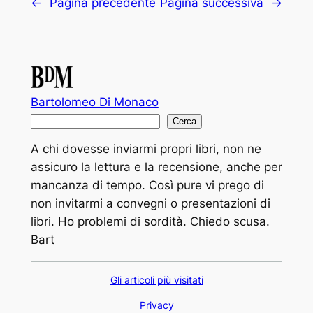
←
Pagina precedente
Pagina successiva
→
Bartolomeo Di Monaco
C
Cerca
e
A chi dovesse inviarmi propri libri, non ne
r
assicuro la lettura e la recensione, anche per
c
mancanza di tempo. Così pure vi prego di
a
non invitarmi a convegni o presentazioni di
libri. Ho problemi di sordità. Chiedo scusa.
Bart
Gli articoli più visitati
Privacy